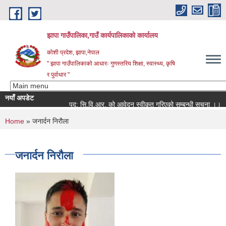
Skip to main content
झापा गाउँपालिका,गाउँ कार्यपालिकाको कार्यालय
कोशी प्रदेश, झापा,नेपाल
" झापा गाउँपालिकाको आधारः गुणस्तरिय शिक्षा, स्वास्थ्य, कृषि
र पुर्वाधार "
नयाँ अपडेट
पद: सि.वि.आर. को आवेदन स्वीकृत गरिएको सम्बन्धी सूचना ।।
You are here
Home
» जनार्दन निरौला
जनार्दन निरौला