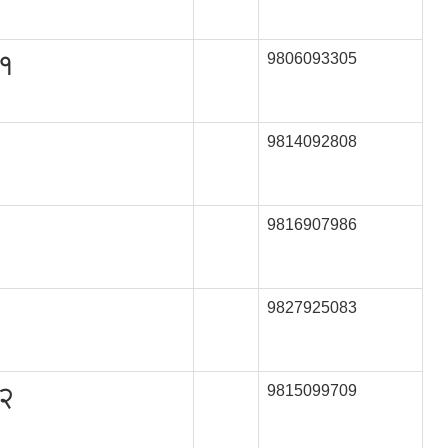
 १
9806093305
9814092808
9816907986
9827925083
 २
9815099709