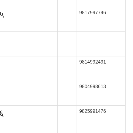
 ५
9817997746
9814992491
9804998613
 ६
9825991476