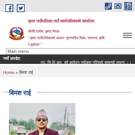
Skip to main content
झापा गाउँपालिका,गाउँ कार्यपालिकाको कार्यालय
कोशी प्रदेश, झापा,नेपाल
" झापा गाउँपालिकाको आधारः गुणस्तरिय शिक्षा, स्वास्थ्य, कृषि
र पुर्वाधार "
नयाँ अपडेट
पद: सि.वि.आर. को आवेदन स्वीकृत गरिएको सम्बन्धी सूचना ।।
You are here
Home
» बिमश राई
बिमश राई