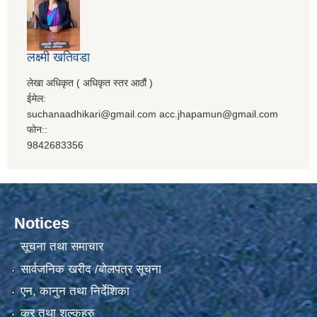
लक्ष्मी खतिवडा
लेखा अधिकृत ( अधिकृत स्तर आठौं )
ईमेल:
suchanaadhikari@gmail.com acc.jhapamun@gmail.com
फोन::
9842683356
Notices
सूचना तथा समाचार
सार्वजनिक खरीद /बोलपत्र सूचना
एन, कानुन तथा निर्देशिका
कर तथा शुल्कहरु