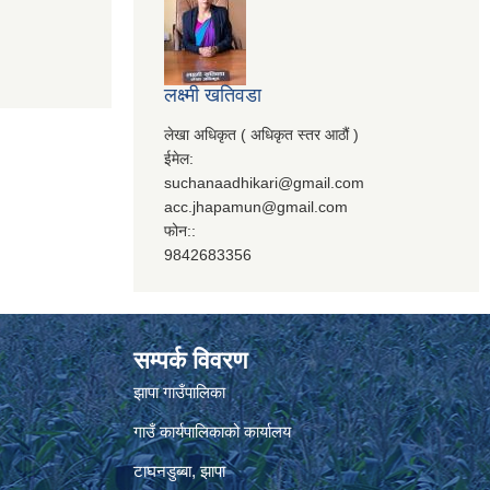
लक्ष्मी खतिवडा
लेखा अधिकृत ( अधिकृत स्तर आठौं )
ईमेल:
suchanaadhikari@gmail.com
acc.jhapamun@gmail.com
फोन::
9842683356
सम्पर्क विवरण
झापा गाउँपालिका
गाउँ कार्यपालिकाको कार्यालय
टाघनडुब्बा, झापा