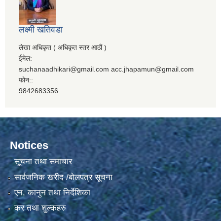
लक्ष्मी खतिवडा
लेखा अधिकृत ( अधिकृत स्तर आठौं )
ईमेल:
suchanaadhikari@gmail.com acc.jhapamun@gmail.com
फोन::
9842683356
Notices
सूचना तथा समाचार
सार्वजनिक खरीद /बोलपत्र सूचना
एन, कानुन तथा निर्देशिका
कर तथा शुल्कहरु