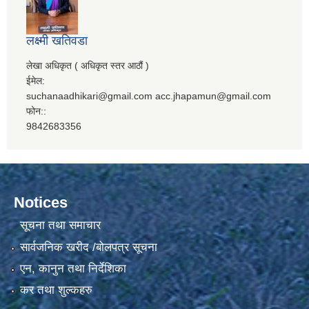
लक्ष्मी खतिवडा
लेखा अधिकृत ( अधिकृत स्तर आठौं )
ईमेल:
suchanaadhikari@gmail.com acc.jhapamun@gmail.com
फोन::
9842683356
Notices
सूचना तथा समाचार
सार्वजनिक खरीद /बोलपत्र सूचना
एन, कानुन तथा निर्देशिका
कर तथा शुल्कहरु