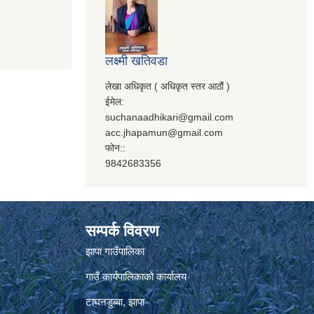
लक्ष्मी खतिवडा
लेखा अधिकृत ( अधिकृत स्तर आठौं )
ईमेल:
suchanaadhikari@gmail.com
acc.jhapamun@gmail.com
फोन::
9842683356
सम्पर्क विवरण
झापा गाउँपालिका
गाउँ कार्यपालिकाको कार्यालय
टाघनडुब्बा, झापा