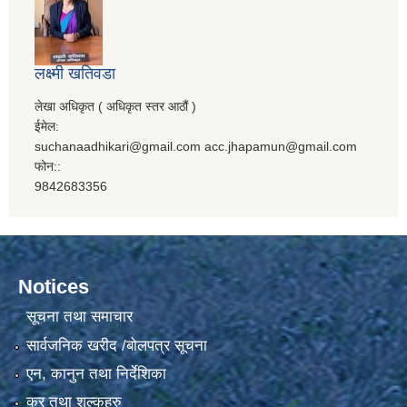
लक्ष्मी खतिवडा
लेखा अधिकृत ( अधिकृत स्तर आठौं )
ईमेल:
suchanaadhikari@gmail.com acc.jhapamun@gmail.com
फोन::
9842683356
Notices
सूचना तथा समाचार
सार्वजनिक खरीद /बोलपत्र सूचना
एन, कानुन तथा निर्देशिका
कर तथा शुल्कहरु