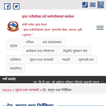
Skip to main content
झापा गाउँपालिका,गाउँ कार्यपालिकाको कार्यालय
कोशी प्रदेश, झापा,नेपाल
" झापा गाउँपालिकाको आधारः गुणस्तरिय शिक्षा, स्वास्थ्य, कृषि
र पुर्वाधार "
परिचय
वडा कार्यालयहरु
गृहपृष्ठ
कार्यक्रम तथा परियोजना
विधुतीय शुसासन सेवा
प्रतिवेदन
सूचना तथा जानकारी
ग्यालरी
सूचनाको हक
पाश्वचित्र
नयाँ अपडेट
पद: सि.वि.आर. को आवेदन स्वीकृत गरिएको सम्बन्धी सूचना ।।
You are here
Home
»
सूचना तथा जानकारी
» ऐन, कानुन तथा निर्देशिका