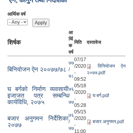
ऐन, कानुन तथा निर्देशिका
आर्थिक वर्ष
आ
र्थि
शिर्षक
मिति
दस्तावेज
क
वर्ष
07/17
७७
/2020
विनियोजन ऐन
बिनियोजन ऐन २००७७/७८
/
-
२०७७.pdf
७८
09:52
05/18
घ बर्गको निर्माण व्यवसायी
७६
/2020
इजाजत पत्र सम्बन्धि
/
घ बर्ग.pdf
-
कार्यविधि, २०७५
७७
05:28
05/15
७६
बजार अनुगमन निर्देशिका
/2020
/
बजार अनुगमन.pdf
२०७७
-
७७
11:00